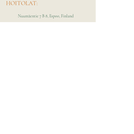
HOITOLAT:
Nuumäentie 7 B 8, Espoo, Finland
0449888323
ainoerlangga@gmail.com
Isokiskontie 6, Raseborg, Finland
0449888323
ainoerlangga@gmail.com
Aino Erlangga
P. 044 988 8323
ainoerlangga@gmail.com