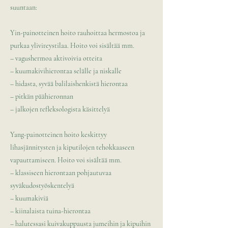
suuntaan:
Yin-painotteinen hoito rauhoittaa hermostoa ja
purkaa ylivireystilaa. Hoito voi sisältää mm.
– vagushermoa aktivoivia otteita
– kuumakivihierontaa selälle ja niskalle
– hidasta, syvää balilaishenkistä hierontaa
– pitkän päähieronnan
– jalkojen refleksologista käsittelyä
Yang-painotteinen hoito keskittyy
lihasjännitysten ja kiputilojen tehokkaaseen
vapauttamiseen. Hoito voi sisältää mm.
– klassiseen hierontaan pohjautuvaa
syväkudostyöskentelyä
– kuumakiviä
– kiinalaista tuina-hierontaa
– halutessasi kuivakuppausta jumeihin ja kipuihin