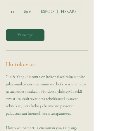
89
euroa
1 t
1
89 €
ESPOO
|
FISKARS
Varaa nyt
Hoitokuvaus
Yin & Yang -hieronta on kokonaisvaltainen hoito,
joka muokataan aina sinun sen hetkisen tilanteesi
ja tarpeidesi mukaan. Hoidossa yhdistyvät sekä
syvästi rauhoittavat että tehokkaasti avaavat
tekniikat, jotta keho ja hermosto pääsevät
palautumaan luonnolliseen tasapainoon.
Hoito voi painottua enemmän yin- tai yang-