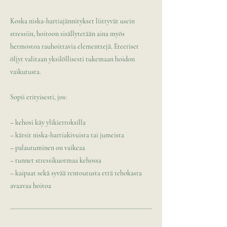
Koska niska-hartiajännitykset liittyvät usein
stressiin, hoitoon sisällytetään aina myös
hermostoa rauhoittavia elementtejä. Eteeriset
öljyt valitaan yksilöllisesti tukemaan hoidon
vaikutusta.
Sopii erityisesti, jos:
– kehosi käy ylikierroksilla
– kärsit niska-hartiakivuista tai jumeista
– palautuminen on vaikeaa
– tunnet stressikuormaa kehossa
– kaipaat sekä syvää rentoutusta että tehokasta
avaavaa hoitoa