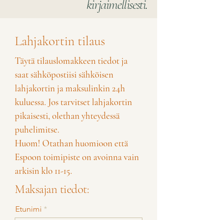
kirjaimellisesti.
Lahjakortin tilaus
Täytä tilauslomakkeen tiedot ja
saat sähköpostiisi sähköisen
lahjakortin ja maksulinkin 24h
kuluessa. Jos tarvitset lahjakortin
pikaisesti, olethan yhteydessä
puhelimitse.
Huom! Otathan huomioon että
Espoon toimipiste on avoinna vain
arkisin klo 11-15.
Maksajan tiedot:
Etunimi